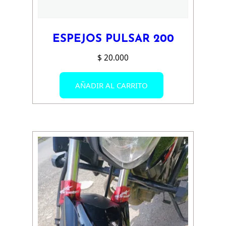
de
producto
ESPEJOS PULSAR 200
$
20.000
AÑADIR AL CARRITO