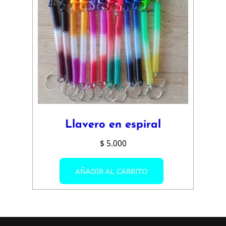
se
pueden
elegir
en
la
página
de
producto
Llavero en espiral
$
5.000
AÑADIR AL CARRITO