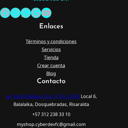
Facebook
Instagram
WhatsApp
Google
YouTube
Enlaces
Términos y condiciones
Servicios
Tienda
Crear cuenta
Blog
Contacto
Av. Simón Bolívar Cra 16, Dg. 26 65
Local 6,
Balalaika, Dosquebradas, Risaralda
+57 312 238 33 10
myshop.cyberdevfc@gmail.com