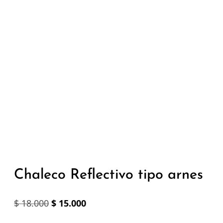
Chaleco Reflectivo tipo arnes
Original
Current
$
18.000
$
15.000
price
price