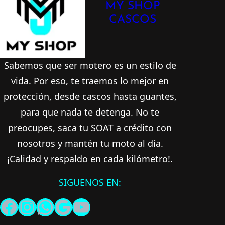
se
MY SHOP
CASCOS
pueden
elegir
en
Sabemos que ser motero es un estilo de
la
vida. Por eso, te traemos lo mejor en
página
protección, desde cascos hasta guantes,
de
para que nada te detenga. No te
producto
preocupes, saca tu
SOAT a crédito
con
nosotros y mantén tu moto al día.
¡Calidad y respaldo en cada kilómetro!.
SIGUENOS EN:
Facebook
Instagram
WhatsApp
Google
YouTube