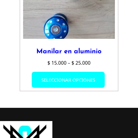
Manilar en aluminio
Price
$
15.000
–
$
25.000
range:
Este
$ 15.000
SELECCIONAR OPCIONES
producto
through
tiene
$ 25.000
múltiples
variantes.
Las
opciones