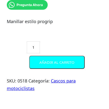
Pregunta Ahora
Manillar estilo progrip
Manillar
Estilo
Progrip
AÑADIR AL CARRITO
cantidad
SKU:
0518
Categoría:
Cascos para
motociclistas